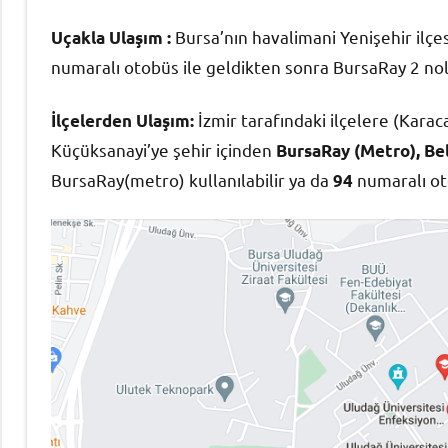
Bursa’nın havalimani Yenişehir ilç
Uçakla Ulaşım :
numaralı otobüs ile geldikten sonra BursaRay 2 nolu 
İzmir tarafındaki ilçelere (Kar
İlçelerden Ulaşım:
Küçüksanayi’ye şehir içinden
BursaRay (Metro), Bel
BursaRay(metro) kullanılabilir ya da
numaralı oto
94