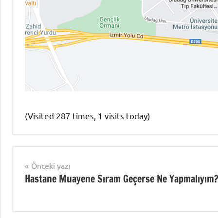
(Visited 287 times, 1 visits today)
Uncategorized
Yazı
Önceki yazı
Hastane Muayene Sıram Geçerse Ne Yapmalıyım
gezinmesi