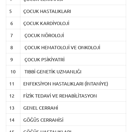
5
ÇOCUK HASTALIKLARI
6
ÇOCUK KARDİYOLOJİ
7
ÇOCUK NÖROLOJİ
8
ÇOCUK HEMATOLOJİ VE ONKOLOJİ
9
ÇOCUK PSİKİYATRİ
10
TIBBİ GENETİK UZMANLIĞI
11
ENFEKSİYON HASTALIKLARI (İNTANİYE)
12
FİZİK TEDAVİ VE REHABİLİTASYON
13
GENEL CERRAHİ
14
GÖĞÜS CERRAHİSİ
15
GÖĞÜS HASTALIKLARI