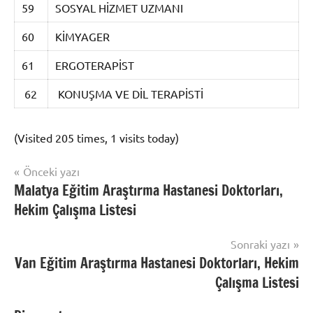
59
SOSYAL HİZMET UZMANI
60
KİMYAGER
61
ERGOTERAPİST
62
KONUŞMA VE DİL TERAPİSTİ
(Visited 205 times, 1 visits today)
Yazı
Önceki yazı
Uncategorized
Malatya Eğitim Araştırma Hastanesi Doktorları,
gezinmesi
Hekim Çalışma Listesi
Sonraki yazı
Van Eğitim Araştırma Hastanesi Doktorları, Hekim
Çalışma Listesi