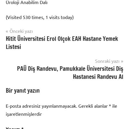
Üroloji Anabilim Dalı
(Visited 530 times, 1 visits today)
Yazı
Önceki yazı
Uncategorized
Hitit Üniversitesi Erol Olçok EAH Hastane Yemek
gezinmesi
Listesi
Sonraki yazı
PAÜ Diş Randevu, Pamukkale Üniversitesi Diş
Hastanesi Randevu Al
Bir yanıt yazın
E-posta adresiniz yayınlanmayacak.
Gerekli alanlar
*
ile
işaretlenmişlerdir
Yorum
*