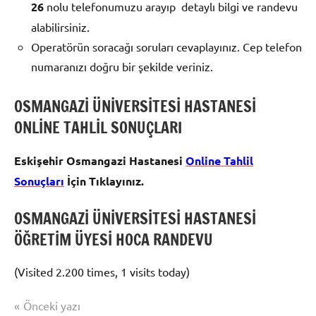
26
nolu telefonumuzu arayıp detaylı bilgi ve randevu
alabilirsiniz.
Operatörün soracağı soruları cevaplayınız. Cep telefon
numaranızı doğru bir şekilde veriniz.
OSMANGAZİ ÜNİVERSİTESİ HASTANESİ
ONLİNE TAHLİL SONUÇLARI
Eskişehir Osmangazi Hastanesi
Online Tahlil
Sonuçları
İçin Tıklayınız.
OSMANGAZİ ÜNİVERSİTESİ HASTANESİ
ÖĞRETİM ÜYESİ HOCA RANDEVU
(Visited 2.200 times, 1 visits today)
Yazı
Şununla
Önceki yazı
Uncategorized