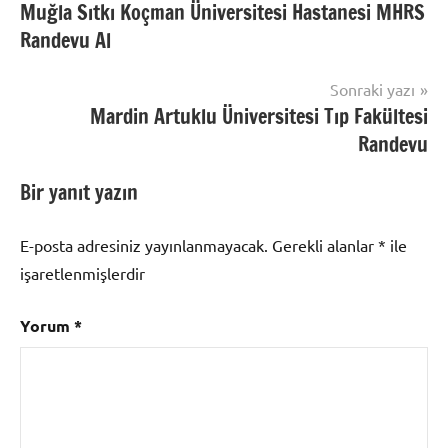
etiketlenmiş:
Muğla Sıtkı Koçman Üniversitesi Hastanesi MHRS
gezinmesi
Eskişehir
Randevu Al
Tıp
Randevu
,
Sonraki yazı
ESOGÜ
Mardin Artuklu Üniversitesi Tıp Fakültesi
özel
Randevu
muayene
randevu
,
Bir yanıt yazın
esogü
randevu
,
E-posta adresiniz yayınlanmayacak.
Gerekli alanlar
*
ile
Osmangazi
randevu
işaretlenmişlerdir
Yorum
*