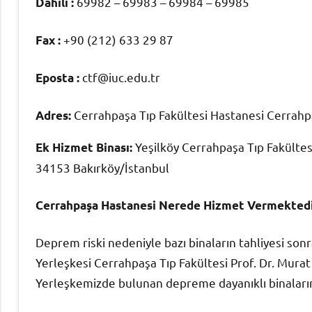
69982 – 69983 – 69984 – 69985
Dahili :
+90 (212) 633 29 87
Fax :
ctf@iuc.edu.tr
Eposta :
Cerrahpaşa Tıp Fakültesi Hastanesi Cerrahp
Adres:
Yeşilköy Cerrahpaşa Tıp Fakültes
Ek Hizmet Binası:
34153 Bakırköy/İstanbul
Cerrahpaşa Hastanesi Nerede Hizmet Vermekted
Deprem riski nedeniyle bazı binaların tahliyesi sonra
Yerleşkesi Cerrahpaşa Tıp Fakültesi Prof. Dr. Mura
Yerleşkemizde bulunan depreme dayanıklı binalar