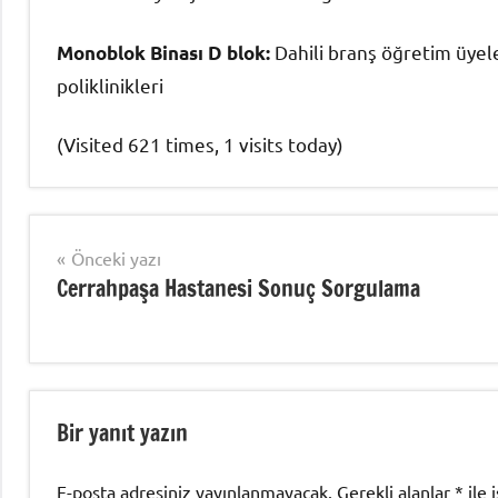
Dahili branş öğretim üyeler
Monoblok Binası D blok:
poliklinikleri
(Visited 621 times, 1 visits today)
Uncategorized
Yazı
Önceki yazı
Cerrahpaşa Hastanesi Sonuç Sorgulama
gezinmesi
Bir yanıt yazın
E-posta adresiniz yayınlanmayacak.
Gerekli alanlar
*
ile 