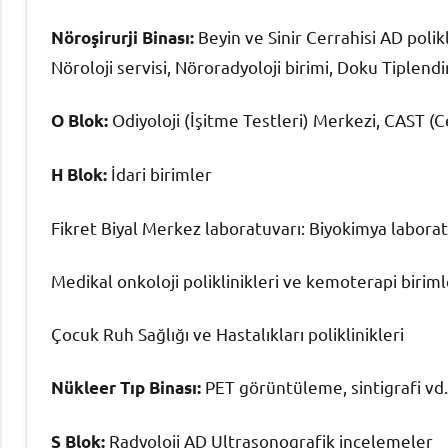
Beyin ve Sinir Cerrahisi AD polikl
Nöroşirurji Binası:
Nöroloji servisi, Nöroradyoloji birimi, Doku Tiple
Odiyoloji (İşitme Testleri) Merkezi, CAST 
O Blok:
İdari birimler
H Blok:
Fikret Biyal Merkez laboratuvarı: Biyokimya labora
Medikal onkoloji poliklinikleri ve kemoterapi biriml
Çocuk Ruh Sağlığı ve Hastalıkları poliklinikleri
PET görüntüleme, sintigrafi vd.
Nükleer Tıp Binası:
Radyoloji AD Ultrasonografik incelemeler
S Blok: