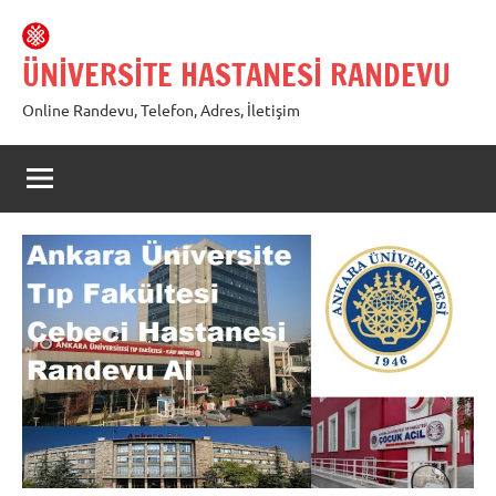
İçeriğe
geç
ÜNİVERSİTE HASTANESİ RANDEVU
Online Randevu, Telefon, Adres, İletişim