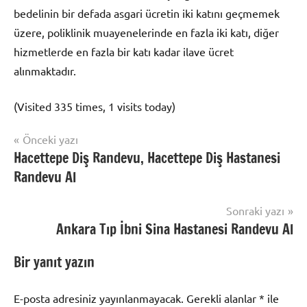
bedelinin bir defada asgari ücretin iki katını geçmemek
üzere, poliklinik muayenelerinde en fazla iki katı, diğer
hizmetlerde en fazla bir katı kadar ilave ücret
alınmaktadır.
(Visited 335 times, 1 visits today)
Yazı
Önceki yazı
Uncategorized
Hacettepe Diş Randevu, Hacettepe Diş Hastanesi
gezinmesi
Randevu Al
Sonraki yazı
Ankara Tıp İbni Sina Hastanesi Randevu Al
Bir yanıt yazın
E-posta adresiniz yayınlanmayacak.
Gerekli alanlar
*
ile